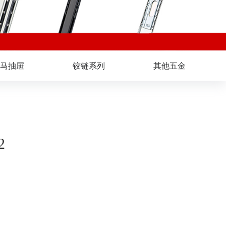
马抽屉
铰链系列
其他五金
2