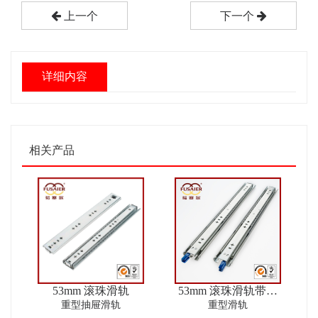
上一个
下一个
详细内容
相关产品
53mm 滚珠滑轨
53mm 滚珠滑轨带锁
ver2
重型抽屉滑轨
重型滑轨